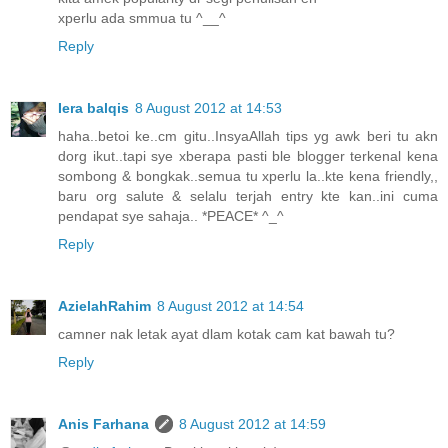
xperlu ada smmua tu ^__^
Reply
Iera balqis
8 August 2012 at 14:53
haha..betoi ke..cm gitu..InsyaAllah tips yg awk beri tu akn
dorg ikut..tapi sye xberapa pasti ble blogger terkenal kena
sombong & bongkak..semua tu xperlu la..kte kena friendly,,
baru org salute & selalu terjah entry kte kan..ini cuma
pendapat sye sahaja.. *PEACE* ^_^
Reply
AzielahRahim
8 August 2012 at 14:54
camner nak letak ayat dlam kotak cam kat bawah tu?
Reply
Anis Farhana
8 August 2012 at 14:59