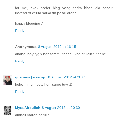
for me, akak prefer blog yang cerita kisah dia sendiri
instead of cerita sarkasm pasal orang .
happy blogging :)
Reply
Anonymous
8 August 2012 at 16:15
ahaha, boyf yg x hensem tu tinggal, kne cri lain :P hehe
Reply
ηuя αιмι Ƒαянαηα
8 August 2012 at 20:09
hehe .. mcm betul jerr sume tuw :D
Reply
Myra Abdullah
8 August 2012 at 20:30
amboii marah betul ni.