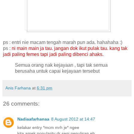
ps : entri nie macam tengah marah pun ada. hahahaha :)
ps :
ni main main ja tau. jangan dok ikut pulak tau. kang tak
jadi paling femes tapi jadi paling dibenci ahaks.
Semua orang nak kejayaan , tapi tak semua
berusaha untuk capai kejayaan tersebut
Anis Farhana
at
6:31 pm
26 comments:
Nadiaafarhanaa
8 August 2012 at 14:47
kelakar entry *mcm mrh je* ngee
kita amek popularity dr segi penulisan eh