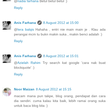
@
nadia farhana
Betul betul betul :)
Reply
Anis Farhana
8 August 2012 at 15:00
@
Iera balqis
Hahaha , entri nie main main je . Klau ada
perangai mcm tu bukn makin suka , makin benci adalah :)
Reply
Anis Farhana
8 August 2012 at 15:01
@
Azielah Rahim
Try search kat google 'cara nak buat
blockquote' :)
Reply
Noor Maizan
8 August 2012 at 15:15
macam mana pun takpe, blog orang, pendapat dan cara
dia sendiri. cuma kalau kita baik, lebih ramai orang suka
untuk baca blog kita :)