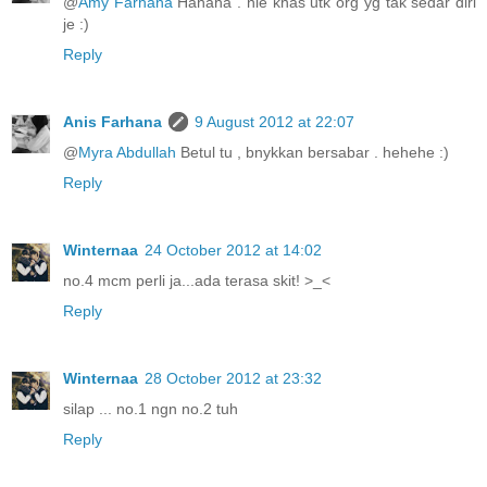
@
Amy Farhana
Hahaha . nie khas utk org yg tak sedar diri
je :)
Reply
Anis Farhana
9 August 2012 at 22:07
@
Myra Abdullah
Betul tu , bnykkan bersabar . hehehe :)
Reply
Winternaa
24 October 2012 at 14:02
no.4 mcm perli ja...ada terasa skit! >_<
Reply
Winternaa
28 October 2012 at 23:32
silap ... no.1 ngn no.2 tuh
Reply