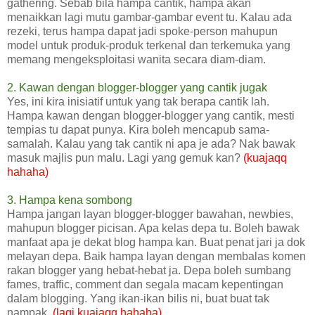
gathering. Sebab bila hampa cantik, hampa akan
menaikkan lagi mutu gambar-gambar event tu. Kalau ada
rezeki, terus hampa dapat jadi spoke-person mahupun
model untuk produk-produk terkenal dan terkemuka yang
memang mengeksploitasi wanita secara diam-diam.
2. Kawan dengan blogger-blogger yang cantik jugak
Yes, ini kira inisiatif untuk yang tak berapa cantik lah.
Hampa kawan dengan blogger-blogger yang cantik, mesti
tempias tu dapat punya. Kira boleh mencapub sama-
samalah. Kalau yang tak cantik ni apa je ada? Nak bawak
masuk majlis pun malu. Lagi yang gemuk kan?
(kuajaqq
hahaha)
3. Hampa kena sombong
Hampa jangan layan blogger-blogger bawahan, newbies,
mahupun blogger picisan. Apa kelas depa tu. Boleh bawak
manfaat apa je dekat blog hampa kan. Buat penat jari ja dok
melayan depa. Baik hampa layan dengan membalas komen
rakan blogger yang hebat-hebat ja. Depa boleh sumbang
fames, traffic, comment dan segala macam kepentingan
dalam blogging. Yang ikan-ikan bilis ni, buat buat tak
nampak.
(lagi kuajaqq hahaha)